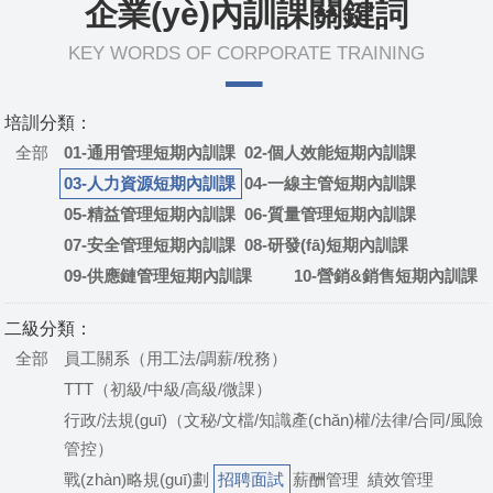
企業(yè)內訓課關鍵詞
KEY WORDS OF CORPORATE TRAINING
培訓分類：
全部
01-通用管理短期內訓課
02-個人效能短期內訓課
03-人力資源短期內訓課
04-一線主管短期內訓課
05-精益管理短期內訓課
06-質量管理短期內訓課
07-安全管理短期內訓課
08-研發(fā)短期內訓課
09-供應鏈管理短期內訓課
10-營銷&銷售短期內訓課
二級分類：
全部
員工關系（用工法/調薪/稅務）
TTT（初級/中級/高級/微課）
行政/法規(guī)（文秘/文檔/知識產(chǎn)權/法律/合同/風險
管控）
戰(zhàn)略規(guī)劃
招聘面試
薪酬管理
績效管理