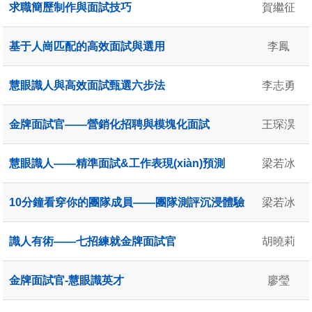
求職簡歷制作與面試技巧
賀繼征
基于人崗匹配的高效面試與選用
李鳳
慧眼識人與高效面試甄選六步法
李志勇
金牌面試官——營銷化招聘與模塊化面試
王琛淏
慧眼識人——精準面試&工作表現(xiàn)預測
梁若冰
10分鐘看穿你的團隊成員——團隊測評沉浸體驗
梁若冰
識人有術——七招練就金牌面試官
胡曉莉
金牌面試官-慧眼識英才
廖瑩