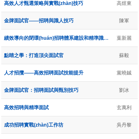
高效人才甄選策略與實戰(zhàn)技巧
高煜東
金牌面試官——招聘與識人技巧
陳軍
績效導向的閉環(huán)招聘體系建設和精準識人技術
葉新麗
點睛之學：打造頂尖面試官
蘇毅
人才招攬——高效招聘面試技能提升
黨曉鋮
金牌面試官：招聘面試與甄別技巧
劉冰
高效招聘與精準面試
玄萬利
成功招聘實戰(zhàn)工作坊
吳丹黎