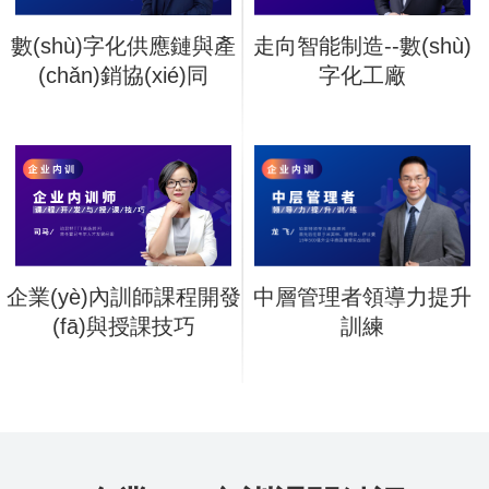
數(shù)字化供應鏈與產
走向智能制造--數(shù)
(chǎn)銷協(xié)同
字化工廠
企業(yè)內訓師課程開發
中層管理者領導力提升
(fā)與授課技巧
訓練