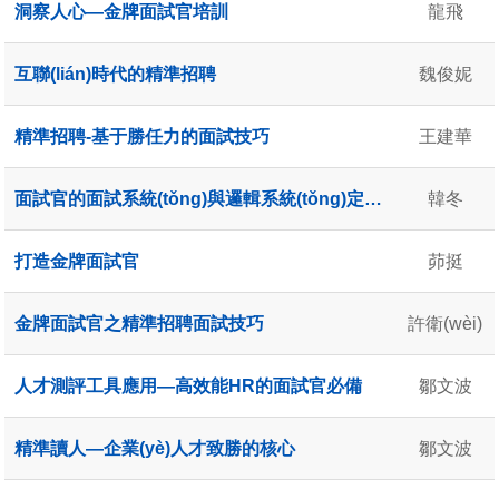
洞察人心—金牌面試官培訓
龍飛
互聯(lián)時代的精準招聘
魏俊妮
精準招聘-基于勝任力的面試技巧
王建華
面試官的面試系統(tǒng)與邏輯系統(tǒng)定制課
韓冬
打造金牌面試官
茆挺
金牌面試官之精準招聘面試技巧
許衛(wèi)
人才測評工具應用—高效能HR的面試官必備
鄒文波
精準讀人—企業(yè)人才致勝的核心
鄒文波