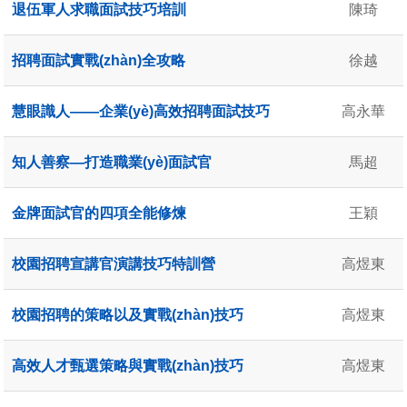
退伍軍人求職面試技巧培訓
陳琦
招聘面試實戰(zhàn)全攻略
徐越
慧眼識人——企業(yè)高效招聘面試技巧
高永華
知人善察—打造職業(yè)面試官
馬超
金牌面試官的四項全能修煉
王穎
校園招聘宣講官演講技巧特訓營
高煜東
校園招聘的策略以及實戰(zhàn)技巧
高煜東
高效人才甄選策略與實戰(zhàn)技巧
高煜東