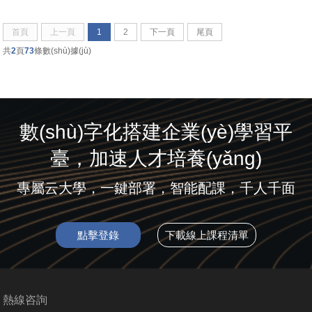
首頁
上一頁
1
2
下一頁
尾頁
共
2
頁
73
條數(shù)據(jù)
數(shù)字化搭建企業(yè)學習平
臺，加速人才培養(yǎng)
專屬云大學，一鍵部署，智能配課，千人千面
點擊登錄
下載線上課程清單
熱線咨詢