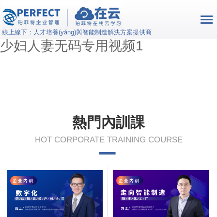
三级片国产小电影在线看_日韩放荡
少妇无码_国产成人久久综合电影_
線上線下：人才培養(yǎng)與智能制造解決方案提供商
少妇人妻无码专用视频1
熱門內訓課
HOT CORPORATE TRAINING COURSE