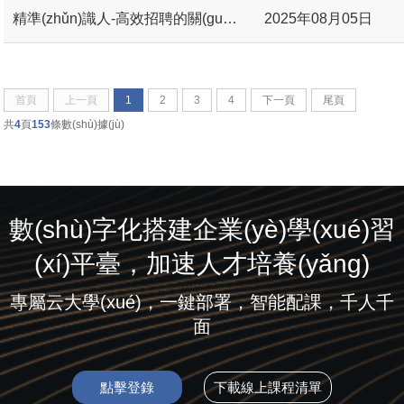
精準(zhǔn)識人-高效招聘的關(guān)鍵時刻
2025年08月05日
首頁
上一頁
1
2
3
4
下一頁
尾頁
共
4
頁
153
條數(shù)據(jù)
數(shù)字化搭建企業(yè)學(xué)習
(xí)平臺，加速人才培養(yǎng)
專屬云大學(xué)，一鍵部署，智能配課，千人千
面
點擊登錄
下載線上課程清單