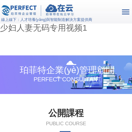
三级片国产小电影在线看_日韩放荡
少妇无码_国产成人久久综合电影_
線上線下：人才培養(yǎng)與智能制造解決方案提供商
少妇人妻无码专用视频1
珀菲特企業(yè)管理顧問
PERFECT CONSULTANT
公開課程
PUBLIC COURSE