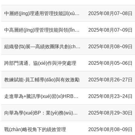
中層經(jīng)理通用管理技能訓(xùn)練MTP
2025年08月07~08日
中高層經(jīng)理管理技能與領(lǐng)導(dǎo)力研修
2025年08月07~09日
組織發(fā)展—高績效團隊共創(chuàng)工作坊
2025年08月08~09日
跨部門溝通、協(xié)作與沖突處理
2025年08月05~06日
教練賦能-員工輔導(dǎo)與有效激勵
2025年08月26~27日
走進華為+騰訊學(xué)習(xí)HRBP 組織能力建設(shè)#
2025年08月23~24日
向華為學(xué)BP：業(yè)務(wù)型HR轉(zhuǎn)型提升必修課
2025年08月29~30日
戰(zhàn)略視角下的績效管理
2025年08月08~09日